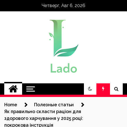
Skip
Четверг, Авг 6, 2026
to
content
lado.kh.ua
Home
Полезные статьи
Як правильно скласти раціон для
здорового харчування у 2025 році:
покрокова інструкція