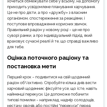
хочеться обмежувати себе у всьому, на допомогу
приходить усвідомлене планування харчування.
Це не про дієти, а про «дружбу» з власним
організмом, спостереження за реакціями, і
поступове впровадження корисних звичок.
Правильний раціон у новому році – це не про
суворі рамки, а про індивідуальний підхід, який
враховує сучасні реалії й те, що справді важливо
для тебе.
Оцінка поточного раціону та
постановка мети
Перший крок – подивитися на свій щоденний
раціон об\’єктивно. Спробуйте кілька днів вести
харчовий щоденник: фіксуйте усе, що їсте, навіть
найменші перекуси. Це допоможе побачити
типові помилки – наприклад, надмір солодощів,
нестачу овочів або постійні “перекуси” перед