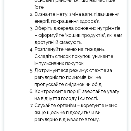
основні прийоми їжі, що найчастіше
їсте.
Визначте мету: зміна ваги, підвищення
енергії, покращення здоров’я.
Оберіть джерела основних нутрієнтів
– сформуйте “кошик продуктів”, які вам
доступні й смакують.
Розплануйте меню на тиждень.
Складіть список покупок, уникайте
імпульсивних покупок.
Дотримуйтеся режиму: стежте за
регулярністю прийомів їжі, не
пропускайте сніданок чи обід.
Контролюйте порції, звертайте увагу
на відчуття голоду і ситості.
Слухайте організм – корегуйте меню,
якщо щось не підходить чи ви
регулярно відчуваєте втому.