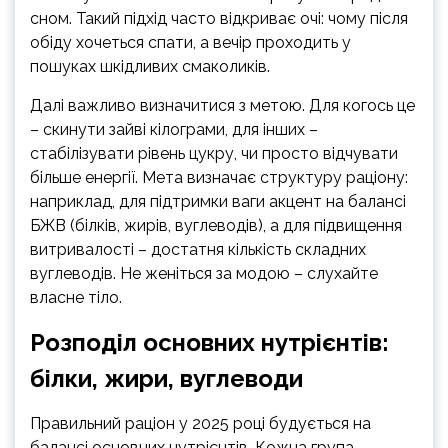
сном. Такий підхід часто відкриває очі: чому після
обіду хочеться спати, а вечір проходить у
пошуках шкідливих смаколиків.
Далі важливо визначитися з метою. Для когось це
– скинути зайві кілограми, для інших –
стабілізувати рівень цукру, чи просто відчувати
більше енергії. Мета визначає структуру раціону:
наприклад, для підтримки ваги акцент на балансі
БЖВ (білків, жирів, вуглеводів), а для підвищення
витривалості – достатня кількість складних
вуглеводів. Не женіться за модою – слухайте
власне тіло.
Розподіл основних нутрієнтів:
білки, жири, вуглеводи
Правильний раціон у 2025 році будується на
балансі основних нутрієнтів. Кожна група