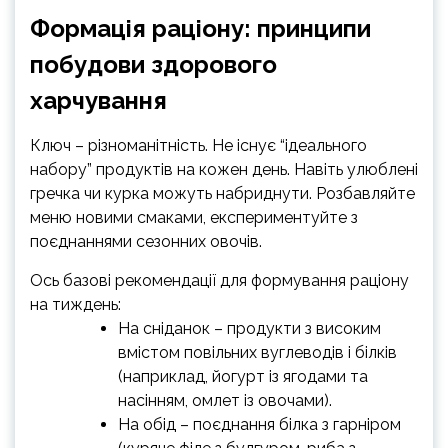
Формація раціону: принципи
побудови здорового
харчування
Ключ – різноманітність. Не існує “ідеального
набору” продуктів на кожен день. Навіть улюблені
гречка чи курка можуть набриднути. Розбавляйте
меню новими смаками, експериментуйте з
поєднаннями сезонних овочів.
Ось базові рекомендації для формування раціону
на тиждень:
На сніданок – продукти з високим
вмістом повільних вуглеводів і білків
(наприклад, йогурт із ягодами та
насінням, омлет із овочами).
На обід – поєднання білка з гарніром