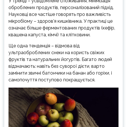
У тренді – усвідомлене споживання, мінімізація
оброблених продуктів, персоналізований підхід.
Науковці все частіше говорять про важливість
мікробіому – здоров’я кишківника. У практиці це
означає більше ферментованих продуктів (кефір,
квашена капуста, кімчі) та клітковини.
Ще одна тенденція – відмова від
ультраоброблених снеки на користь свіжих
фруктів та натуральних йогуртів. Багато людей
відзначають: навіть без суворої дієти, варто
замінити звичні батончики на банан або горіхи, і
самопочуття поступово покращується.