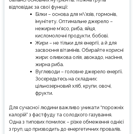
відповідає за свої функції:
Білки – основа для м\’язів, гормонів,
імунітету. Оптимальне джерело –
нежирне м’ясо, риба, яйця,
кисломолочні продукти, бобові.
Жири – не тільки для енергії, а й для
засвоєння вітамінів. Обирайте корисні
жири: оливкова олія, авокадо, насіння,
жирна риба.
Вуглеводи – головне джерело енергії.
Зосередьтесь на складних:
цільнозерновий хліб, крупи, овочі,
фрукти.
Для сучасної людини важливо уникати “порожніх
калорій” з фастфуду та солодкого газування.
Одна з типових помилок – різке обмеження однієї
з груп, що призводить до енергетичних провалів.