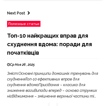
Next Post
Полезные статьи
Топ-10 найкращих вправ для
схуднення вдома: поради для
початківців
Ср Ноя 26 , 2025
Зміст:Основні принципи домашніх тренувань для
схудненняТоп-10 ефективних вправ для
схуднення вдомаПрисідання – класика для
зниження вагиВипади вперед – основа струнких
нігВіджимання – зміцнення верхньої частини ті...