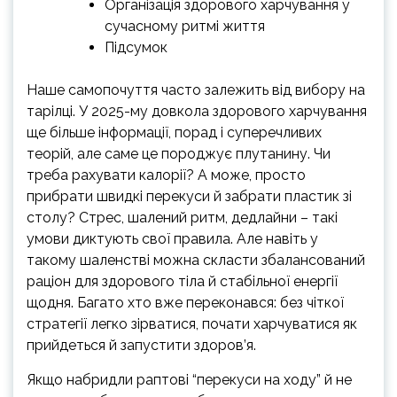
Організація здорового харчування у
сучасному ритмі життя
Підсумок
Наше самопочуття часто залежить від вибору на
тарілці. У 2025-му довкола здорового харчування
ще більше інформації, порад і суперечливих
теорій, але саме це породжує плутанину. Чи
треба рахувати калорії? А може, просто
прибрати швидкі перекуси й забрати пластик зі
столу? Стрес, шалений ритм, дедлайни – такі
умови диктують свої правила. Але навіть у
такому шаленстві можна скласти збалансований
раціон для здорового тіла й стабільної енергії
щодня. Багато хто вже переконався: без чіткої
стратегії легко зірватися, почати харчуватися як
прийдеться й запустити здоров’я.
Якщо набридли раптові “перекуси на ходу” й не