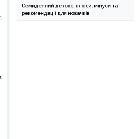
Семиденний детокс: плюси, мінуси та
рекомендації для новачків
,
,