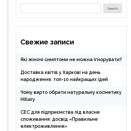
Search
Search
Свежие записи
Які жіночі симптоми не можна ігнорувати?
Доставка квітів у Харкові на день
народження: топ-10 найкращих ідей
Чому варто обрати натуральну косметику
Hillary
СЕС для підприємства під власне
споживання: досвід «Правильне
електроживлення»
,