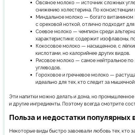
Овсяное молоко — источник сложных угл
снижению холестерина. По консистенции гу
Миндальное молоко — богато витамином Е 
с ореховой ноткой, отлично подходит для 
Соевое молоко — чемпион среди альтерна
характеристике; содержит изофлавоны, по
Кокосовое молоко — насыщенное, с лёгк
кислотами, но калорийнее других видов.
Рисовое молоко — самое нейтральное по 
углеводов.
Гороховое и гречневое молоко — растущая
идеально для тех, кто следит за мышечной
Эти напитки можно делать и дома, но промышленное 
и другие ингредиенты. Поэтому всегда смотрите сост
Польза и недостатки популярных 
Некоторые виды быстро завоевали любовь тех, кто з