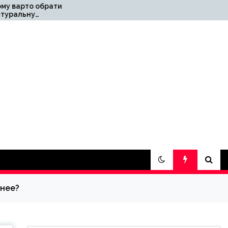
ти
СЕС для підприємства
під власне
y
споживання: досвід
«Правильне
електроживлення»
знее?