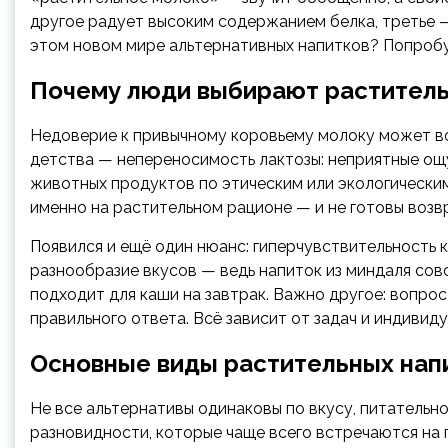
другое радует высоким содержанием белка, третье —
этом новом мире альтернативных напитков? Попробу
Почему люди выбирают растител
Недоверие к привычному коровьему молоку может воз
детства — непереносимость лактозы: неприятные ощу
животных продуктов по этическим или экологическим
именно на растительном рационе — и не готовы возв
Появился и ещё один нюанс: гиперчувствительность 
разнообразие вкусов — ведь напиток из миндаля совс
подходит для каши на завтрак. Важно другое: вопро
правильного ответа. Всё зависит от задач и индивид
Основные виды растительных напи
Не все альтернативы одинаковы по вкусу, питательно
разновидности, которые чаще всего встречаются на 