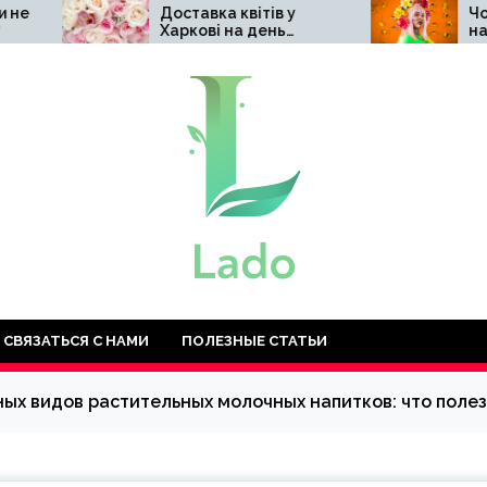
Доставка квітів у
Чому варто обра
Харкові на день
натуральну
народження: топ-10
косметику Hillar
найкращих ідей
СВЯЗАТЬСЯ С НАМИ
ПОЛЕЗНЫЕ СТАТЬИ
ых видов растительных молочных напитков: что поле