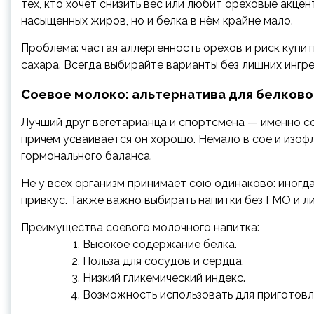
тех, кто хочет снизить вес или любит ореховые акце
насыщенных жиров, но и белка в нём крайне мало.
Проблема: частая аллергенность орехов и риск купи
сахара. Всегда выбирайте варианты без лишних ингр
Соевое молоко: альтернатива для белково
Лучший друг вегетарианца и спортсмена — именно со
причём усваивается он хорошо. Немало в сое и изоф
гормонального баланса.
Не у всех организм принимает сою одинаково: иногд
привкус. Также важно выбирать напитки без ГМО и л
Преимущества соевого молочного напитка:
Высокое содержание белка.
Польза для сосудов и сердца.
Низкий гликемический индекс.
Возможность использовать для приготовле