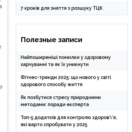
в
7 кроків для зняття з розшуку ТЦК
Полезные записи
т
Найпоширеніші помилки у здоровому
харчуванні та як їх уникнути
Фітнес-тренди 2025: що нового у світі
здорового способу життя
о
Як позбутися стресу природними
методами: поради експерта
Топ-5 додатків для контролю здоров\’я,
які варто спробувати у 2025