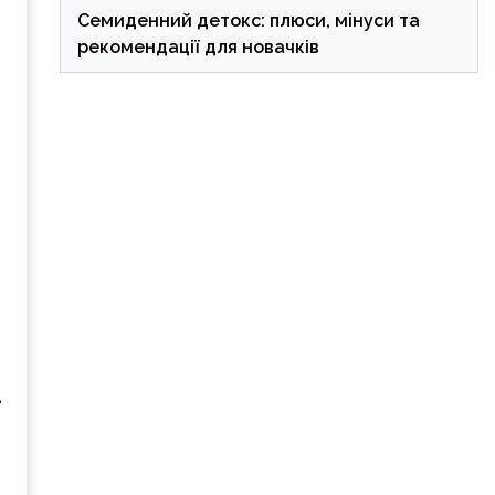
Семиденний детокс: плюси, мінуси та
рекомендації для новачків
и
в