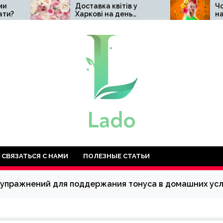
Доставка квітів у
Чому варто обр
Харкові на день
натуральну
народження: топ-10
косметику Hillar
найкращих ідей
СВЯЗАТЬСЯ С НАМИ
ПОЛЕЗНЫЕ СТАТЬИ
х упражнений для поддержания тонуса в домашних ус