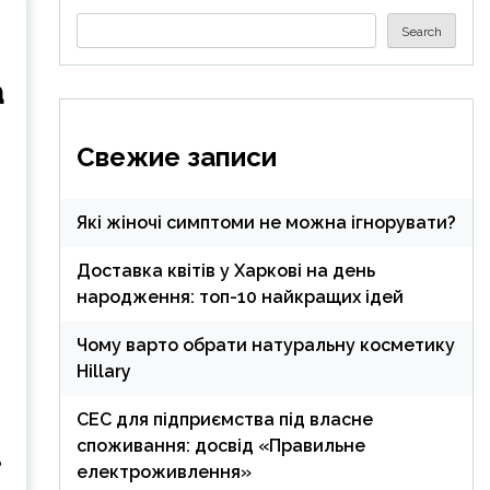
Search
Search
а
Свежие записи
Які жіночі симптоми не можна ігнорувати?
Доставка квітів у Харкові на день
народження: топ-10 найкращих ідей
Чому варто обрати натуральну косметику
Hillary
СЕС для підприємства під власне
споживання: досвід «Правильне
ь
електроживлення»