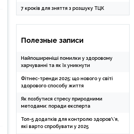
7 кроків для зняття з розшуку ТЦК
Полезные записи
Найпоширеніші помилки у здоровому
харчуванні та як їх уникнути
Фітнес-тренди 2025: що нового у світі
здорового способу життя
Як позбутися стресу природними
методами: поради експерта
Топ-5 додатків для контролю здоров\’я,
які варто спробувати у 2025