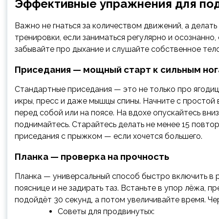
Эффективные упражнения для под
Важно не гнаться за количеством движений, а делать
тренировки, если заниматься регулярно и осознанно, 
забывайте про дыхание и слушайте собственное тело
Приседания — мощный старт к сильным но
Стандартные приседания — это не только про ягодицы
икры, пресс и даже мышцы спины. Начните с простой в
перед собой или на поясе. На вдохе опускайтесь вни
поднимайтесь. Старайтесь делать не менее 15 повто
приседания с прыжком — если хочется большего.
Планка — проверка на прочность
Планка — универсальный способ быстро включить в ра
пояснице и не задирать таз. Встаньте в упор лёжа, п
подойдёт 30 секунд, а потом увеличивайте время. Ч
Советы для продвинутых: