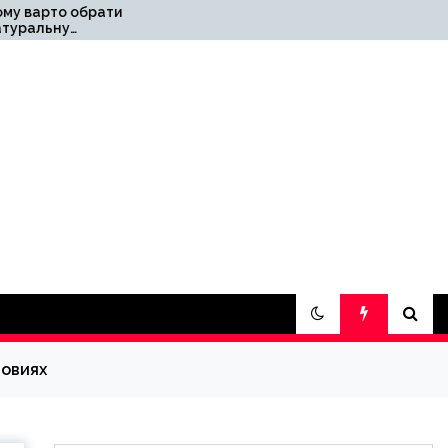
ати
СЕС для підприємства
під власне
y
споживання: досвід
«Правильне
електроживлення»
ловиях