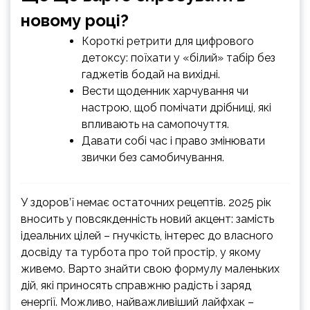
новому році?
Короткі ретрити для цифрового
детоксу: поїхати у «білий» табір без
гаджетів бодай на вихідні.
Вести щоденник харчування чи
настрою, щоб помічати дрібниці, які
впливають на самопочуття.
Давати собі час і право змінювати
звички без самобичування.
У здоров’ї немає остаточних рецептів. 2025 рік
вносить у повсякденність новий акцент: замість
ідеальних цілей – гнучкість, інтерес до власного
досвіду та турбота про той простір, у якому
живемо. Варто знайти свою формулу маленьких
дій, які приносять справжню радість і заряд
енергії. Можливо, найважливіший лайфхак –