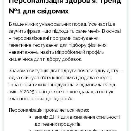
Персоналізація здоров’я: тренд
№1 для свідомих
Більше ніяких універсальних порад. Усе частіше
звучить фраза «що підходить саме мені». В основі
– персоналізовані програми харчування,
генетичне тестування для підбору фізичних
навантажень, навіть мікробіомний профіль
кишечника для підбору добавок.
Знайома ситуація: дві подруги почали одну дієту –
одна скинула п’ять кілограмів і додала енергії,
інша після тижня занедужала й відмовилася від
змін. У 2025 році це вже не «невдача», а пошук
власного ключа до здоров’я.
Персоналізація проявляється через:
аналіз ДНК для визначення схильності
до певних продуктів