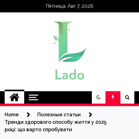
Skip
Пятница, Авг 7, 2026
to
content
lado.kh.ua
Home
Полезные статьи
Тренди здорового способу життя у 2025
році: що варто спробувати