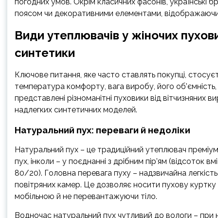
погодних умов. Окрім класичних фасонів, українські 
поясом чи декоративними елементами, відображаючи 
Види утеплювачів у жіночих пухови
синтетики
Ключове питання, яке часто ставлять покупці, стосує
температура комфорту, вага виробу, його об’ємність, 
представлені різноманітні пуховики від вітчизняних в
надлегких синтетичних моделей.
Натуральний пух: переваги й недоліки
Натуральний пух – це традиційний утеплювач преміум
пух, інколи – у поєднанні з дрібним пір’ям (відсоток 
80/20). Головна перевага пуху – надзвичайна легкіст
повітряних камер. Це дозволяє носити пухову куртку
мобільною й не перевантажуючи тіло.
Водночас натуральний пух чутливий до вологи – при на