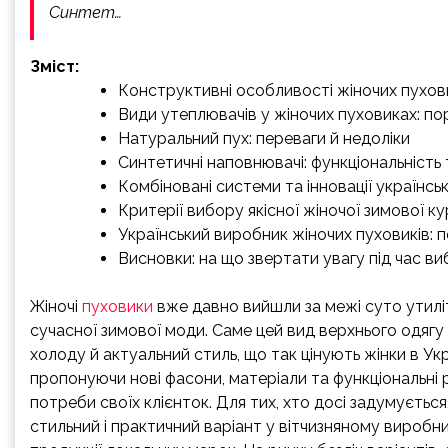
Синтет…
Зміст:
Конструктивні особливості жіночих пуховик
Види утеплювачів у жіночих пуховиках: по
Натуральний пух: переваги й недоліки
Синтетичні наповнювачі: функціональність т
Комбіновані системи та інновації українсь
Критерії вибору якісної жіночої зимової ку
Український виробник жіночих пуховиків: 
Висновки: на що звертати увагу під час в
Жіночі
пуховики
вже давно вийшли за межі суто утилі
сучасної зимової моди. Саме цей вид верхнього одягу 
холоду й актуальний стиль, що так цінують жінки в Ук
пропонуючи нові фасони, матеріали та функціональні р
потреби своїх клієнток. Для тих, хто досі задумується
стильний і практичний варіант у вітчизняному виробн