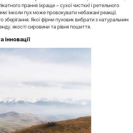
ікатного прання (краще – сухої чистки) і ретельного
и: інколи пух може провокувати небажані реакції,
го зберігання. Якої фірми пуховик вибрати з натуральним
нду, якості сировини та рівня пошиття.
а інновації