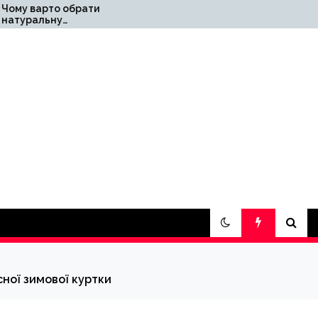
обрати
СЕС для підприємства
під власне
lary
споживання: досвід
«Правильне
електроживлення»
сної зимової куртки