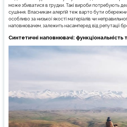
може збиватися в грудки. Такі вироби потребують дел
сушіння. Власникам алергій теж варто бути обережним
особливо за низької якості матеріалів чи неправильно
наповнювачем, залежить насамперед від репутації бре
Синтетичні наповнювачі: функціональність т