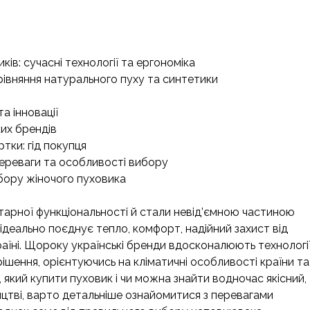
ів: сучасні технології та ергономіка
рівняння натурального пуху та синтетики
а інновації
ких брендів
ртки: гід покупця
переваги та особливості вибору
ибору жіночого пуховика
тарної функціональності й стали невід’ємною частиною
ідеально поєднує тепло, комфорт, надійний захист від
раїні. Щороку українські бренди вдосконалюють технології
ішення, орієнтуючись на кліматичні особливості країни та
, який купити пуховик і чи можна знайти водночас якісний,
ицтві, варто детальніше ознайомитися з перевагами