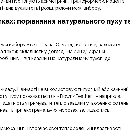
бренди пропонують асиметричні, трансформери, моделі з
індивідуальність і розширюючи межі вибору.
ках: порівняння натурального пуху т
ться вибору утеплювача. Саме від його типу залежить
а також складність у догляді. На ринку України
иробників – від класики на натуральному пухові до
-класу. Найчастіше використовують гусячий або качиний
вмісту пуху позначається як «Down/Feather» – наприклад,
ь і здатність утримувати тепло завдяки утворенню сотень
 навіть при екстремальних морозах, залишаючись
моканні він втрачає свої теплоізоляційні властивості,