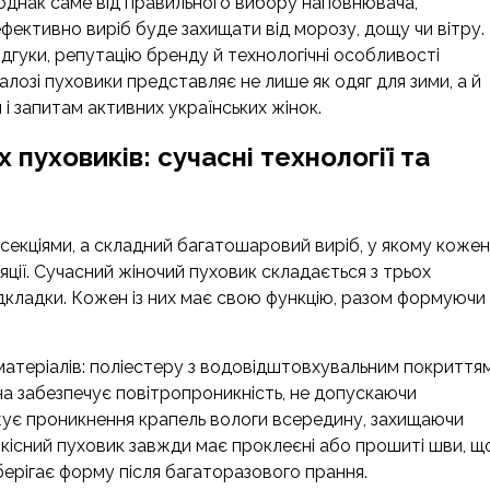
, однак саме від правильного вибору наповнювача,
 ефективно виріб буде захищати від морозу, дощу чи вітру.
ідгуки, репутацію бренду й технологічні особливості
лозі пуховики представляє не лише як одяг для зими, а й
і запитам активних українських жінок.
пуховиків: сучасні технології та
 секціями, а складний багатошаровий виріб, у якому кожен
яції. Сучасний жіночий пуховик складається з трьох
ідкладки. Кожен із них має свою функцію, разом формуючи
 матеріалів: поліестеру з водовідштовхувальним покриття
 забезпечує повітропроникність, не допускаючи
ує проникнення крапель вологи всередину, захищаючи
 Якісний пуховик завжди має проклеєні або прошиті шви, щ
ерігає форму після багаторазового прання.