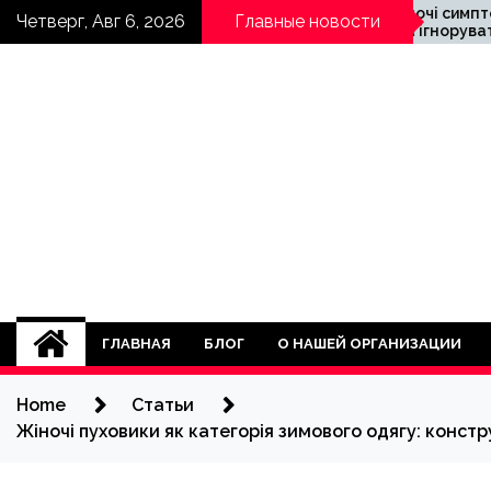
Skip
-тренди 2025:
Які жіночі симптоми не
Четверг, Авг 6, 2026
Главные новости
го у світі
можна ігнорувати?
to
ого способу
content
lado.kh.ua
ГЛАВНАЯ
БЛОГ
О НАШЕЙ ОРГАНИЗАЦИИ
Home
Статьи
Жіночі пуховики як категорія зимового одягу: констр