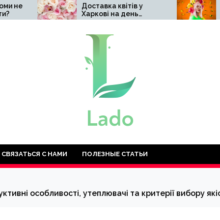
Доставка квітів у
Чому варто 
Харкові на день
натуральну
народження: топ-10
косметику Hil
найкращих ідей
СВЯЗАТЬСЯ С НАМИ
ПОЛЕЗНЫЕ СТАТЬИ
уктивні особливості, утеплювачі та критерії вибору які