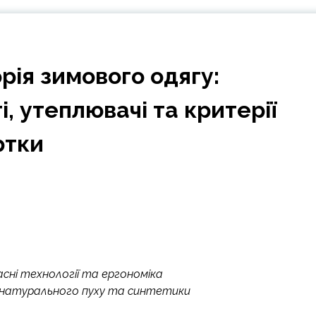
рія зимового одягу:
, утеплювачі та критерії
ртки
асні технології та ергономіка
я натурального пуху та синтетики