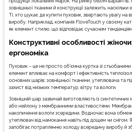
продукції локальних марок. На ринку безліч варіантів
зовнішньої тканини й конструкції залежить, наскільки
Ті, хто шукає де купити пуховик, звертають увагу на в
виробу. Наприклад, компанія FloveTouch у своєму ката
як елемент стилю, що відповідає сучасним тенденціям 
Конструктивні особливості жіночих 
ергономіка
Пуховик – це не просто об’ємна куртка зі стьобаними
елемент впливає на комфорт і ефективність теплоізол
основних шарів: зовнішньої тканини, утеплювача та п
захист від низьких температур, вітру та вологи.
Зовнішній шар зазвичай виготовляють із синтетичних
або нейлону з мембранними властивостями. Мембрана
накопичення вологи зсередини. Водночас вона обмеж
утеплювач від намокання навіть під дощем чи снігом.
запобігає потраплянню холоду всередину виробу й зб