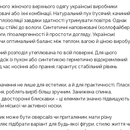
ного жіночого верхнього одягу українські виробники
чі або їхні комбінації. Натуральний пух (гусячий, качиний
плоізоляції завдяки здатності утримувати повітря. Однак
ш стійкі до вологи. Синтетичні наповнювачі (холлофайбер
ги, гіпоалергенності й простоти догляду. Українські
чи оптимальний баланс між теплом, вагою й ціною виробу
ний розподіл утеплювача по всій поверхні. Для цього
дсік із пухом або синтетикою герметично відокремлений
д час носіння або прання, гарантує стабільний рівень
чення не лише для естетики, а й для практичності. Пласк
я, роблять виріб більш зручним. Занижена спинка,
, двосторонні блискавки – ці елементи значно підвищують
и міської чи активної носки.
вик може бути оверсайз чи приталеним, мати різну
яє підібрати варіант для будь-якої фігури, стилю життя ч