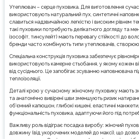
Утеплювач – серце пуховика. Для виготовлення сучас
використовують натуральний пух, синтетичні наповнюва
славиться надзвичайною легкістю і високим рівнем те
такі пуховики потребують делікатного догляду та мен
ізософіт, тинсулейт) мають перевагу стійкості до воло
бренди часто комбінують типи утеплювачів, створюю
Спеціальна конструкція пуховика забезпечує рівномір
використовують камерне стьобання, у якому кожен ві
від сусіднього. Це запобігає зсуванню наповнювача пі
теплоізоляції.
Деталі крою у сучасному жіночому пуховику мають зна
та анатомічно вивірені шви зменшують ризик натиранн
об’ємний капюшон, глибокі кишені, еластичні манжети
функціональність пуховика, адаптуючи його під потреб
Важливу роль відіграє посадка виробу: жіночий пухо
довжину (від укорочених моделей до максі), що дозвол