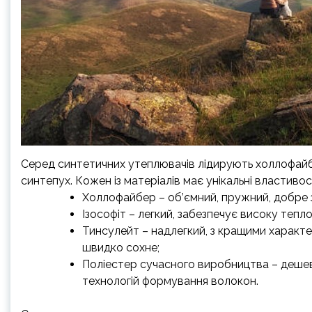
Серед синтетичних утеплювачів лідирують холлофайбер
синтепух. Кожен із матеріалів має унікальні властивост
Холлофайбер – об’ємний, пружний, добре зб
Ізософіт – легкий, забезпечує високу тепло
Тинсулейт – надлегкий, з кращими характе
швидко сохне;
Поліестер сучасного виробництва – дешев
технологій формування волокон.