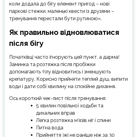
коли додала до бігу елемент пригод – нові
паркові стежки, маленькі квести із друзями –
тренування перестали бути рутиною».
Як правильно відновлюватися
після бігу
Початківці часто ігнорують цей пункт, а дарма!
Заминка та розтяжка після пробіжки
допомагають тілу відновитись і зменшують
крепатуру. Корисно прийняти теплий душ, випити
води і дати собі хвилину на спокійне дихання.
Ось короткий чек-лист після тренування:
5 хвилин повільної ходьби та
дихальних вправ
Легка розтяжка м’язів ніг і спини
Питна вода
Прийняття їжі не раніше ніж за 30