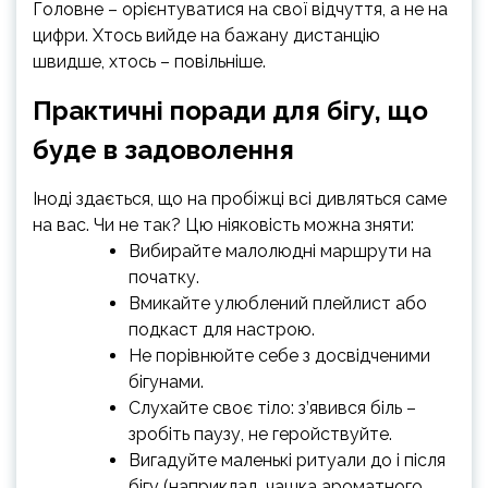
Головне – орієнтуватися на свої відчуття, а не на
цифри. Хтось вийде на бажану дистанцію
швидше, хтось – повільніше.
Практичні поради для бігу, що
буде в задоволення
Іноді здається, що на пробіжці всі дивляться саме
на вас. Чи не так? Цю ніяковість можна зняти:
Вибирайте малолюдні маршрути на
початку.
Вмикайте улюблений плейлист або
подкаст для настрою.
Не порівнюйте себе з досвідченими
бігунами.
Слухайте своє тіло: з’явився біль –
зробіть паузу, не геройствуйте.
Вигадуйте маленькі ритуали до і після
бігу (наприклад, чашка ароматного