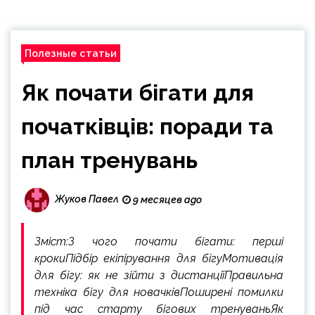
Полезные статьи
Як почати бігати для
початківців: поради та
план тренувань
Жуков Павел
9 месяцев ago
Зміст:З чого почати бігати: перші
крокиПідбір екіпірування для бігуМотивація
для бігу: як не зійти з дистанціїПравильна
техніка бігу для новачківПоширені помилки
під час старту бігових тренуваньЯк