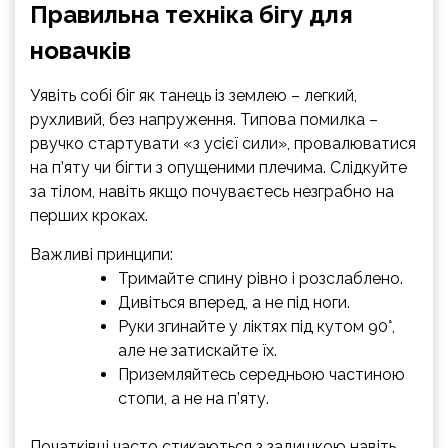
Правильна техніка бігу для
новачків
Уявіть собі біг як танець із землею – легкий,
рухливий, без напруження. Типова помилка –
рвучко стартувати «з усієї сили», провалюватися
на п’яту чи бігти з опущеними плечима. Слідкуйте
за тілом, навіть якщо почуваєтесь незграбно на
перших кроках.
Важливі принципи:
Тримайте спину рівно і розслаблено.
Дивіться вперед, а не під ноги.
Руки згинайте у ліктях під кутом 90°,
але не затискайте їх.
Приземляйтесь середньою частиною
стопи, а не на п’яту.
Початківці часто стикаються з задишкою навіть