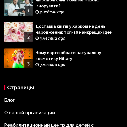
Які жіночі симптоми не можна
ігнорувати?
1
3 недели ago
Доставка квітів у Харкові на день
народження: топ-10 найкращих ідей
2
3 месяца ago
Чому варто обрати натуральну
косметику Hillary
3
3 месяца ago
Страницы
Блог
О нашей организации
Реабилитационный центр для детей с