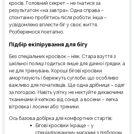
кросів. Головний секрет – не гнатися за
результатом «на завтра». Одна справа –
спонтанно пробігтись після роботи, інша –
усвідомлено вплести біг у своє життя.
Розберемося поетапно.
Підбір екіпірування для бігу
Без спеціальних кросівок – ніяк. Стара взуття з
шкільної полиці годиться лише для дачної грядки, а
не для тренувань. Хороші бігові кросівки
амортизують і бережуть суглоби, що особливо
важливо для початківців. Ще одна дрібниця – одяг
за погодою. Навіть улітку не нехтуйте дихаючими
тканинами й кепкою від сонця, а восени – легка
вітровка і лосини або треники.
Ось базова добірка для комфортних стартів:
Бігові кросівки (краще – у
спеціалізованому магазині з підбором