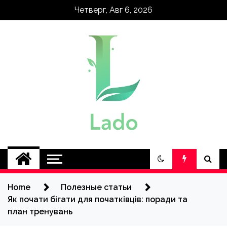
Skip
Четверг, Авг 6, 2026
to
content
lado.kh.ua
Home
Полезные статьи
Як почати бігати для початківців: поради та
план тренувань