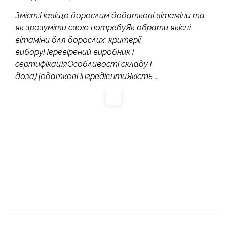
Зміст:Навіщо дорослим додаткові вітаміни та
як зрозуміти свою потребуЯк обрати якісні
вітаміни для дорослих: критерії
виборуПеревірений виробник і
сертифікаціяОсобливості складу і
дозаДодаткові інгредієнтиЯкість ...