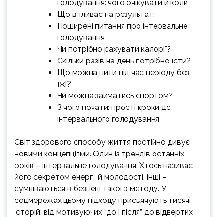
голодування: чого очікувати й коли
Що впливає на результат:
Поширені питання про інтервальне
голодування
Чи потрібно рахувати калорії?
Скільки разів на день потрібно їсти?
Що можна пити під час періоду без
їжі?
Чи можна займатись спортом?
З чого почати: прості кроки до
інтервального голодування
Світ здорового способу життя постійно дивує
новими концепціями. Один із трендів останніх
років – інтервальне голодування. Хтось називає
його секретом енергії й молодості, інші –
сумніваються в безпеці такого методу. У
соцмережах цьому підходу присвячують тисячі
історій: від мотивуючих “до і після” до відвертих