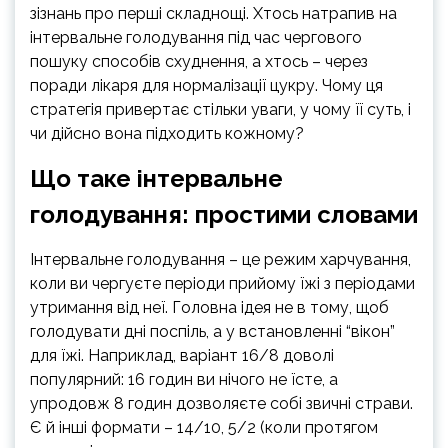
зізнань про перші складнощі. Хтось натрапив на
інтервальне голодування під час чергового
пошуку способів схуднення, а хтось – через
поради лікаря для нормалізації цукру. Чому ця
стратегія привертає стільки уваги, у чому її суть, і
чи дійсно вона підходить кожному?
Що таке інтервальне
голодування: простими словами
Інтервальне голодування – це режим харчування,
коли ви чергуєте періоди прийому їжі з періодами
утримання від неї. Головна ідея не в тому, щоб
голодувати дні поспіль, а у встановленні “вікон”
для їжі. Наприклад, варіант 16/8 доволі
популярний: 16 годин ви нічого не їсте, а
упродовж 8 годин дозволяєте собі звичні страви.
Є й інші формати – 14/10, 5/2 (коли протягом