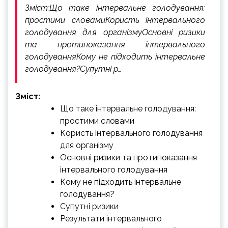
Зміст:Що таке інтервальне голодування:
простими словамиКористь інтервального
голодування для організмуОсновні ризики
та протипоказання інтервального
голодуванняКому не підходить інтервальне
голодування?Супутні р…
Зміст:
Що таке інтервальне голодування:
простими словами
Користь інтервального голодування
для організму
Основні ризики та протипоказання
інтервального голодування
Кому не підходить інтервальне
голодування?
Супутні ризики
Результати інтервального