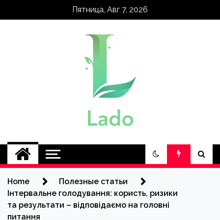
Skip
Пятница, Авг 7, 2026
to
content
lado.kh.ua
Home
Полезные статьи
Інтервальне голодування: користь, ризики
та результати – відповідаємо на головні
питання