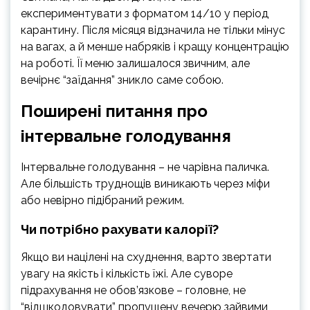
експериментувати з форматом 14/10 у період
карантину. Після місяця відзначила не тільки мінус
на вагах, а й менше набряків і кращу концентрацію
на роботі. Її меню залишалося звичним, але
вечірнє “заїдання” зникло саме собою.
Поширені питання про
інтервальне голодування
Інтервальне голодування – не чарівна паличка.
Але більшість труднощів виникають через міфи
або невірно підібраний режим.
Чи потрібно рахувати калорії?
Якщо ви націлені на схуднення, варто звертати
увагу на якість і кількість їжі. Але суворе
підрахування не обов’язкове – головне, не
“відшкодовувати” пропущену вечерю зайвими