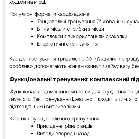
ходьби на місці.
Популярні формати кардіо вдома:
Танцювальні тренування (Zumba, інші суча
Біг на місці / стрибки з місця
Комплекси з використанням скакалки
Енергетичні степ-заняття
Кардіо-тренування тривалістю 30-45 хвилин покращу
особливо допомагають жінкам скинути зайву вагу бе
Функціональні тренування: комплексний пі
Функціональні домашні комплекси для схуднення поєд
гнучкість. Такі тренування ідеально підходять тим, хт
підтягнутішим і витривалішим.
Класика функціонального тренування:
Присідання різних видів
Випади вперед і назад