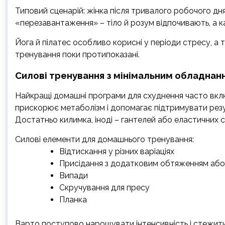
Типовий сценарій: жінка після тривалого робочого дн
«перезавантаження» – тіло й розум відпочивають, а кал
Йога й пілатес особливо корисні у періоди стресу, а 
тренування поки протипоказані.
Силові тренування з мінімальним обладнан
Найкращі домашні програми для схуднення часто вклю
прискорює метаболізм і допомагає підтримувати резу
Достатньо килимка, іноді – гантелей або еластичних с
Силові елементи для домашнього тренування:
Відтискання у різних варіаціях
Присідання з додатковим обтяженням або
Випади
Скручування для пресу
Планка
Варто поступово нарощувати інтенсивність і стежити 