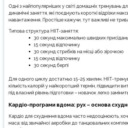
Одні з найпопулярніших у світі домашніх тренувань дл
динамічні заняття, які поєднують короткі відрізки ма
навантаження. Простіше кажучи, тут важливі не тривал
Типова структура HIIT-заняття:
30 секунд максимально швидких присідан
15 секунд відпочинку
30 секунд стрибків на місці або зірочкою
15 секунд відпочинку
30 секунд берпі
Для одного циклу достатньо 15-25 хвилин. HIIT-трену
кількість калорій у найкоротший термін, підвищити ви
під власний рівень підготовки – новачок легко заміни
Кардіо-програми вдома: рух – основа схуд
Кардіо для схуднення вдома часто недооцінюють, хоча
маса: від звичайної аеробіки до танцювальних комплекс