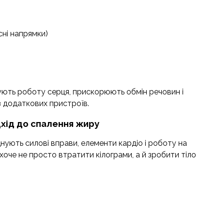
сні напрямки)
ють роботу серця, прискорюють обмін речовин і
з додаткових пристроїв.
дхід до спалення жиру
нують силові вправи, елементи кардіо і роботу на
о хоче не просто втратити кілограми, а й зробити тіло