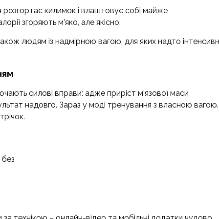
я розгортає килимок і влаштовує собі майже
орії згоряють м’яко, але якісно.
також людям із надмірною вагою, для яких надто інтенсивн
ням
чають силові вправи: адже приріст м’язової маси
льтат надовго. Зараз у моді тренування з власною вагою.
трічок.
 без
за технікою – онлайн-відео та мобільні додатки чудово