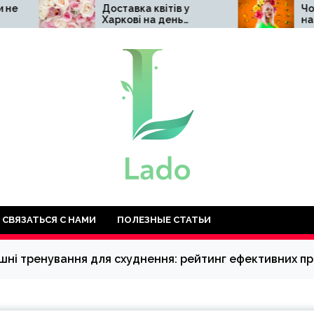
Доставка квітів у
Чому варто обра
Харкові на день
натуральну
народження: топ-10
косметику Hillar
найкращих ідей
СВЯЗАТЬСЯ С НАМИ
ПОЛЕЗНЫЕ СТАТЬИ
ні тренування для схуднення: рейтинг ефективних п