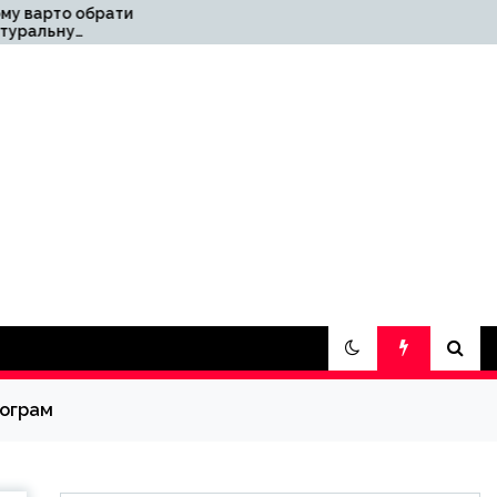
ти
СЕС для підприємства
під власне
y
споживання: досвід
«Правильне
електроживлення»
рограм