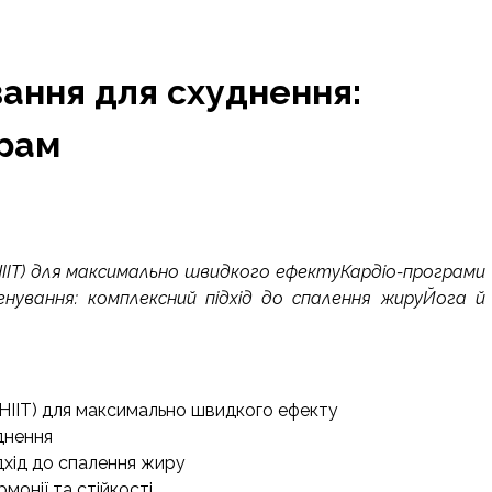
ання для схуднення:
грам
(HIIT) для максимально швидкого ефектуКардіо-програми
енування: комплексний підхід до спалення жируЙога й
(HIIT) для максимально швидкого ефекту
днення
дхід до спалення жиру
рмонії та стійкості