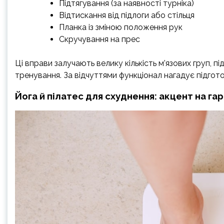
Підтягування (за наявності турніка)
Відтискання від підлоги або стільця
Планка із зміною положення рук
Скручування на прес
Ці вправи залучають велику кількість м’язових груп, п
тренування. За відчуттями функціонал нагадує підгото
Йога й пілатес для схуднення: акцент на гар