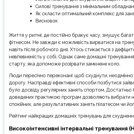
Силові тренування з мінімальним обладна
Як скласти оптимальний комплекс для зан
Висновок
Життя у ритмі, де постійно бракує часу, змушує багат
фітнесом. Не завжди є можливість вирватися на трен
навіть після робочого дня. Хтось стикається з дефіцит
невпевненість у собі. Однак саме домашні тренуванн
старту, яка допоможе розірвати замкнене коло.
Люди пересічно переконані: щоб схуднути, неодмінно
дорогу. Насправді ефективні способи позбутися зайво
було досвіду регулярних занять спортом. Достатньо б
доведених практикою програм дозволяють вибрати нав
спокійних, але результативних занять пілатесом чи йог
Рейтинг найкращих домашніх тренувань для схудненн
Високоінтенсивні інтервальні тренування (