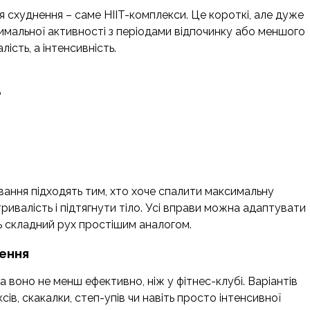
я схуднення – саме HIIT-комплекси. Це короткі, але дуже
ксимальної активності з періодами відпочинку або меншого
ість, а інтенсивність.
ь
вання підходять тим, хто хоче спалити максимальну
тривалість і підтягнути тіло. Усі вправи можна адаптувати
ть складний рух простішим аналогом.
нення
 воно не менш ефективно, ніж у фітнес-клубі. Варіантів
ів, скакалки, степ-упів чи навіть просто інтенсивної