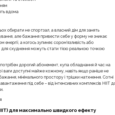
нням
ять вдома
ьох обирати не спортзал, а власний дім для занять
ування, але бажання привести себе у форму не зникає
ом енергії, а когось зупиняє сором’язливість або
я для схуднення можуть стати тією реальною точкою
 потрібен дорогий абонемент, купа обладнання й час на
ї ваги доступні майже кожному, навіть якщо раніше не
ажання, мінімального простору і трішки натхнення. Сотні
антаження під себе – від інтенсивних комплексів HIIT д
и.
я
HIIT) для максимально швидкого ефекту