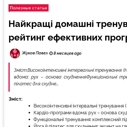
Полезные статьи
Найкращі домашні тренув
рейтинг ефективних про
Жуков Павел
8 месяцев ago
Зміст:Високоінтенсивні інтервальні тренування 
вдома: рух – основа схудненняФункціональні тр
пілатес для схудне…
Зміст:
Високоінтенсивні інтервальні тренування 
Кардіо-програми вдома: рух – основа сху
Функціональні тренування: комплексний пі
Йога й пілатес для схуднення: акцент на га