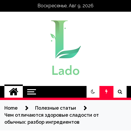
Skip
Воскресенье, Авг 9, 2026
to
content
lado.kh.ua
Home
Полезные статьи
Чем отличаются здоровые сладости от
обычных: разбор ингредиентов