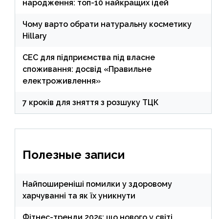
народження: топ-10 найкращих ідей
Чому варто обрати натуральну косметику
Hillary
СЕС для підприємства під власне
споживання: досвід «Правильне
електроживлення»
7 кроків для зняття з розшуку ТЦК
Полезные записи
Найпоширеніші помилки у здоровому
харчуванні та як їх уникнути
Фітнес-тренди 2025: що нового у світі